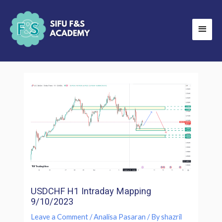
Skip
Main
to
Men
content
USDCHF H1 Intraday Mapping
9/10/2023
Leave a Comment
/
Analisa Pasaran
/ By
shazril