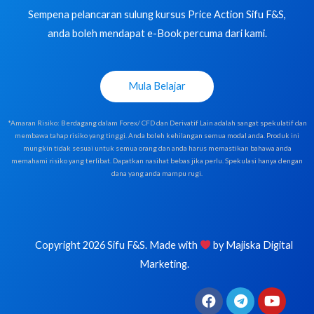
Sempena pelancaran sulung kursus Price Action Sifu F&S,
anda boleh mendapat e-Book percuma dari kami.
Mula Belajar
*Amaran Risiko: Berdagang dalam Forex/ CFD dan Derivatif Lain adalah sangat spekulatif dan
membawa tahap risiko yang tinggi. Anda boleh kehilangan semua modal anda. Produk ini
mungkin tidak sesuai untuk semua orang dan anda harus memastikan bahawa anda
memahami risiko yang terlibat. Dapatkan nasihat bebas jika perlu. Spekulasi hanya dengan
dana yang anda mampu rugi.
Copyright 2026 Sifu F&S. Made with
by
Majiska Digital
Marketing
.
F
T
Y
a
e
o