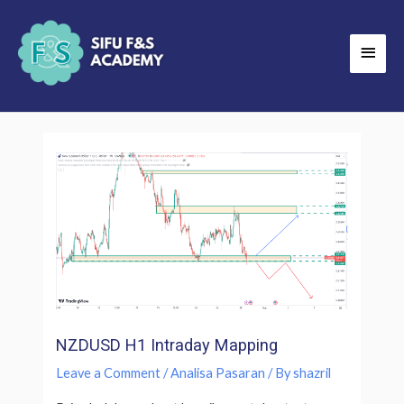
Skip
Main
to
Men
content
NZDUSD H1 Intraday Mapping
Leave a Comment
/
Analisa Pasaran
/ By
shazril