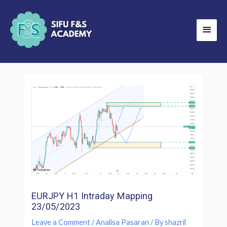
Skip
Main
to
Men
content
EURJPY H1 Intraday Mapping
23/05/2023
Leave a Comment
/
Analisa Pasaran
/ By
shazril