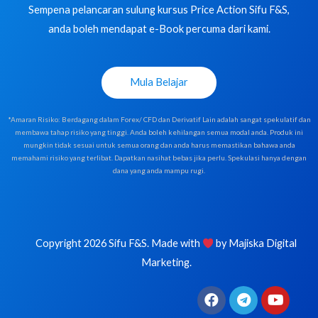
Sempena pelancaran sulung kursus Price Action Sifu F&S,
anda boleh mendapat e-Book percuma dari kami.
Mula Belajar
*Amaran Risiko: Berdagang dalam Forex/ CFD dan Derivatif Lain adalah sangat spekulatif dan
membawa tahap risiko yang tinggi. Anda boleh kehilangan semua modal anda. Produk ini
mungkin tidak sesuai untuk semua orang dan anda harus memastikan bahawa anda
memahami risiko yang terlibat. Dapatkan nasihat bebas jika perlu. Spekulasi hanya dengan
dana yang anda mampu rugi.
Copyright 2026 Sifu F&S. Made with
by
Majiska Digital
Marketing
.
F
T
Y
a
e
o