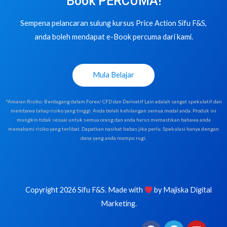
Book PERCUMA!
Sempena pelancaran sulung kursus Price Action Sifu F&S,
anda boleh mendapat e-Book percuma dari kami.
Mula Belajar
*Amaran Risiko: Berdagang dalam Forex/ CFD dan Derivatif Lain adalah sangat spekulatif dan
membawa tahap risiko yang tinggi. Anda boleh kehilangan semua modal anda. Produk ini
mungkin tidak sesuai untuk semua orang dan anda harus memastikan bahawa anda
memahami risiko yang terlibat. Dapatkan nasihat bebas jika perlu. Spekulasi hanya dengan
dana yang anda mampu rugi.
Copyright 2026 Sifu F&S. Made with
by
Majiska Digital
Marketing
.
F
T
Y