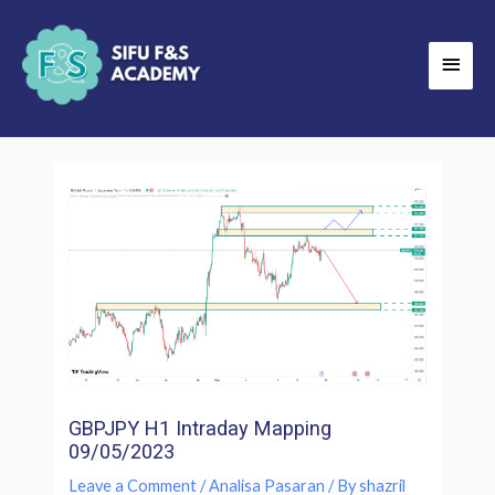
Skip
Main
to
Men
content
GBPJPY H1 Intraday Mapping
09/05/2023
Leave a Comment
/
Analisa Pasaran
/ By
shazril