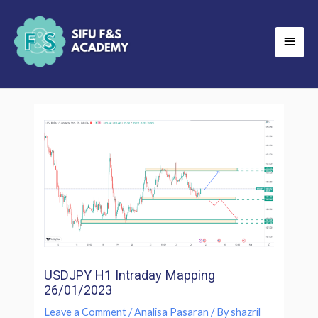
Skip
Main
to
Men
content
USDJPY H1 Intraday Mapping
26/01/2023
Leave a Comment
/
Analisa Pasaran
/ By
shazril