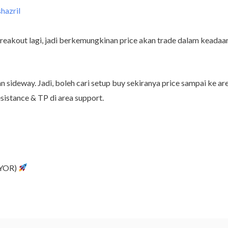
shazril
breakout lagi, jadi berkemungkinan price akan trade dalam keadaa
sideway. Jadi, boleh cari setup buy sekiranya price sampai ke are
resistance & TP di area support.
AYOR)