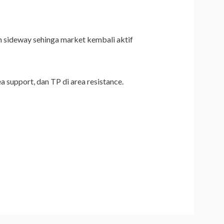
n sideway sehinga market kembali aktif
a support, dan TP di area resistance.