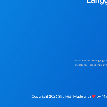
Langg
*Amaran Risiko: Berdagang dal
modal anda. Produk ini mung
Copyright 2026 Sifu F&S. Made with
by
Maj