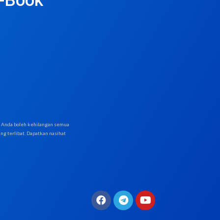
e-Book
i. Anda boleh kehilangan semua
g terlibat. Dapatkan nasihat
F
T
Y
a
e
o
c
l
u