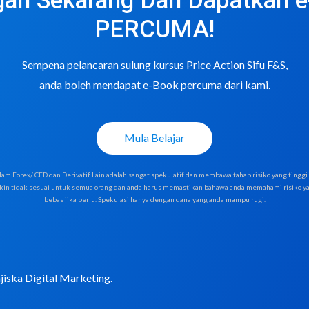
an Sekarang Dan Dapatkan 
PERCUMA!
Sempena pelancaran sulung kursus Price Action Sifu F&S,
anda boleh mendapat e-Book percuma dari kami.
Mula Belajar
am Forex/ CFD dan Derivatif Lain adalah sangat spekulatif dan membawa tahap risiko yang tingg
kin tidak sesuai untuk semua orang dan anda harus memastikan bahawa anda memahami risiko yan
bebas jika perlu. Spekulasi hanya dengan dana yang anda mampu rugi.
iska Digital Marketing
.