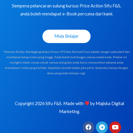
Sempena pelancaran sulung kursus Price Action Sifu F&S,
anda boleh mendapat e-Book percuma dari kami.
Mula Belajar
*Amaran Risiko: Berdagang dalam Forex/ CFD dan Derivatif Lain adalah sangat spekulatif dan
membawa tahap risiko yang tinggi. Anda boleh kehilangan semua modal anda. Produk ini
mungkin tidak sesuai untuk semua orang dan anda harus memastikan bahawa anda
memahami risiko yang terlibat. Dapatkan nasihat bebas jika perlu. Spekulasi hanya dengan
dana yang anda mampu rugi.
Copyright 2026 Sifu F&S. Made with
by
Majiska Digital
Marketing
.
F
T
Y
a
e
o